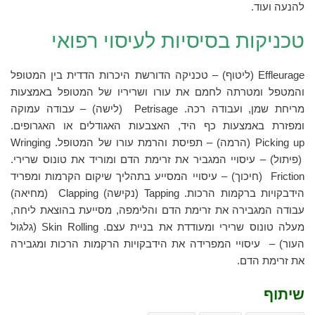
להנעה ועוד.
טכניקות בסיסיות לעיסוי רפואי
Effleurage (ליטוף) – טכניקה הדורשת היכרות הדדית בין המטופל
והמטפל ומטרתה לחמם את עורו ושריריו של המטופל באמצעות
מריחת שמן, ועבודה רכה. Petrisage (לישה) – עבודה עמוקה
ומפזרת באמצעות כף היד, האצבעות האגודלים או האגרופים.
Picking up (הרמה) – תפיסת והרמת עורו של המטופל. Wringing
(פיתול) – עיסויי המגביר את זרימת הדם ומוריד את טונוס שרירי.
Friction (חיכוך) – עיסויי המסייע בתהליך שיקום הקרמות ומפריד
הידבקויות ברקמות הרכות. Tapping (נקישה) Clapping (מחיאה)
עבודה המגבירה את זרימת הדם והלימפה, מסייעת בהוצאת ליחה,
מעלה טונוס שרירי ומעודדת את בניית עצם. Skin Rolling (גלגול
העור) – עיסויי המפרידה את הידבקויות הרקמות הרכות ומגבירה
את זרימת הדם.
שיתוף