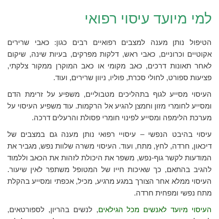
למי מיועד עיסוי רפואי
הטיפול נותן מענה למצבים רפואיים רבים כגון: כאבי שרירים
אקוטיים וכרוניים, כאבי ראש, דלקות מפרקים, בעיות שינה, שיקום
לאחר תאונות דרכים, כאב מקומי או כאב המוקרן ממקור צלקתי,
פציעות ספורט, לחולי סכרת, פוליו, ניוון שרירים, ועוד.
העיסוי מסייע לגוף בתהליכים מטבוליים, משפיע על זרימת הדם
ומסייע לחומרי מזון וחמצן להגיע אל הרקמות. עוד משפיע העיסוי על
מערכת הלימפה ומסייע לפינוי חומרי פסולת והרעלים דרכה.
עיסוי בהיבט הנפשי – עיסויי רפואי נותן מענה גם במצבים של
דיכאון, חרדה, לחץ, מתח, ועוד. העיסוי משרה שלוות נפש, מגביר את
המודעות לקשר גוף-נפש, משפר את היכולת לזהות את הכאב וללמוד
להגיב בהתאם, כך שאיכות חייו של המטופל משתפר לאין שיעור.
העיסוי ממלא אחר הצורך במגע מרגיע, מכיל, אכפתי ומסייע בהקלת
מתח נפשי ומפחית חרדה.
העיסוי מיועד לאנשים מכל הגילאים
, לנשים בהריון, לספורטאים,