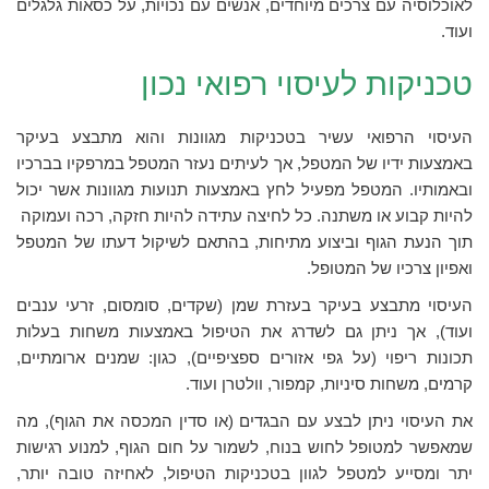
לאוכלוסיה עם צרכים מיוחדים, אנשים עם נכויות, על כסאות גלגלים
ועוד.
טכניקות לעיסוי רפואי נכון
העיסוי הרפואי עשיר בטכניקות מגוונות והוא מתבצע בעיקר
באמצעות ידיו של המטפל, אך לעיתים נעזר המטפל במרפקיו בברכיו
ובאמותיו. המטפל מפעיל לחץ באמצעות תנועות מגוונות אשר יכול
להיות קבוע או משתנה. כל לחיצה עתידה להיות חזקה, רכה ועמוקה
תוך הנעת הגוף וביצוע מתיחות, בהתאם לשיקול דעתו של המטפל
ואפיון צרכיו של המטופל.
העיסוי מתבצע בעיקר בעזרת שמן (שקדים, סומסום, זרעי ענבים
ועוד), אך ניתן גם לשדרג את הטיפול באמצעות משחות בעלות
תכונות ריפוי (על גפי אזורים ספציפיים), כגון: שמנים ארומתיים,
קרמים, משחות סיניות, קמפור, וולטרן ועוד.
את העיסוי ניתן לבצע עם הבגדים (או סדין המכסה את הגוף), מה
שמאפשר למטופל לחוש בנוח, לשמור על חום הגוף, למנוע רגישות
יתר ומסייע למטפל לגוון בטכניקות הטיפול, לאחיזה טובה יותר,