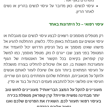
מסוימים בגוף ועוד.
עיסוי לנשים- כאן מדובר על עיסוי לנשים בהריון או נשים
לאחר הריון.
עיסוי רפואי – כל היתרונות באחד
רק מטפלים מוסמכים רשאים לבצע עיסוי לנשים עם מוגבלות או
עיסוי אנשים עם מוגבלות באופן כללי. כלשהן. ההחלטה להגיע אל
מישהו שאינו מוסמך או בעל הניסיון הדרוש יכול להעמיד את
המטופל בפני מצב שבו ייגרם לו נזק. מטפל מוסמך, כמו למשל
קרן קופראק בקיאים בכל הקשור אל האנטומיה של הגוף
והמערכות השונות בו, הם אלו שיכולים להחליט בצורה מושכלת
על העיסוי המתאים ביותר והם אלו שיוכלו לעזור לאותם אנשים
ולהקל על מכאוביהם, המחלות שלהם והמתחים בהם הם שרויים.
העיסוי אינו פולשני ויכול להתבצע פעמים רבות על בגד או סדין.
מעוניינים להקל על המצב הבריאותי? מעוניינים לחוש טוב
יותר מבחינה נפשית ופיזית? קרן קופראק מטפלת בכירה
בעיסוי רפואי תעזור לכם. השאירו את הפרטים שלכם ואנו
נחזור אליכם בהקדם.